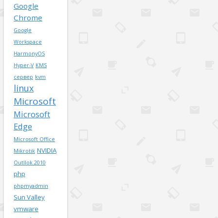
Google
Chrome
Google
Workspace
HarmonyOS
Hyper-V
KMS
сервер
kvm
linux
Microsoft
Microsoft
Edge
Microsoft Office
NVIDIA
Mikrotik
Outllok 2010
php
phpmyadmin
Sun Valley
vmware