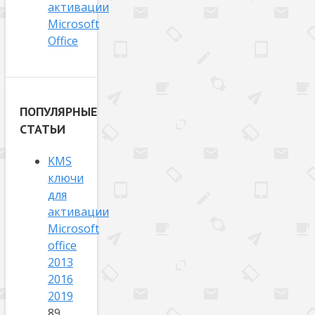
активации
Microsoft
Office
ПОПУЛЯРНЫЕ
СТАТЬИ
KMS
ключи
для
активации
Microsoft
office
2013
2016
2019
89