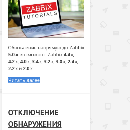
Обновление напрямую до Zabbix
5.0.x
возможно с Zabbix
4.4
.x,
4.2
.x,
4.0
.x,
3.4
.x,
3.2
.x,
3.0
.x,
2.4
.x,
2.2
.x и
2.0
.x.
Читать далее
ОТКЛЮЧЕНИЕ
ОБНАРУЖЕНИЯ