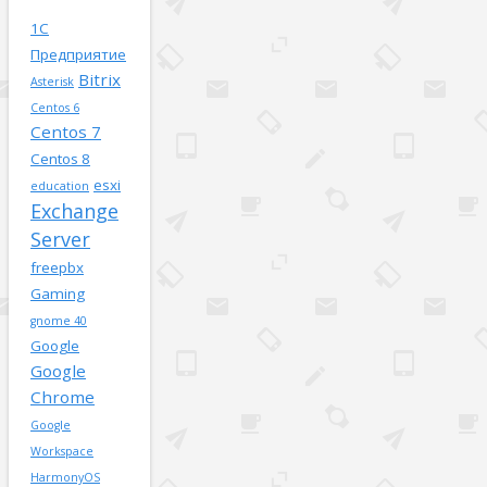
1С
Предприятие
Bitrix
Asterisk
Centos 6
Centos 7
Centos 8
esxi
education
Exchange
Server
freepbx
Gaming
gnome 40
Google
Google
Chrome
Google
Workspace
HarmonyOS