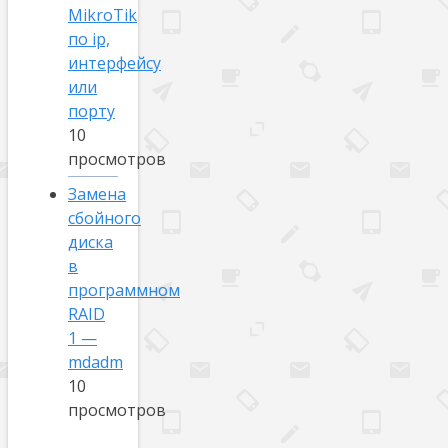
MikroTik
по ip,
интерфейсу
или
порту
10
просмотров
Замена
сбойного
диска
в
программном
RAID
1 —
mdadm
10
просмотров