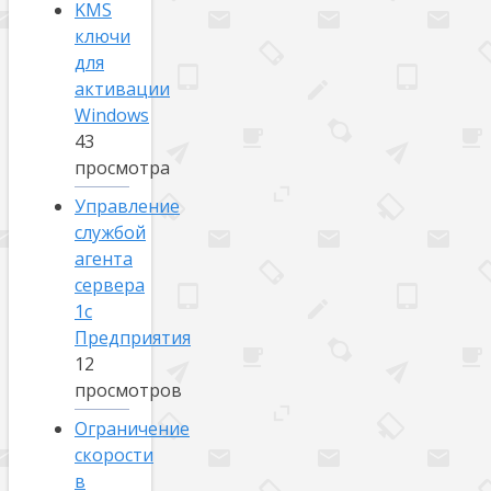
KMS
ключи
для
активации
Windows
43
просмотра
Управление
службой
агента
сервера
1с
Предприятия
12
просмотров
Ограничение
скорости
в