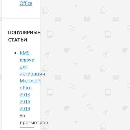
Office
ПОПУЛЯРНЫЕ
СТАТЬИ
KMS
ключи
для
активации
Microsoft
office
2013
2016
2019
86
просмотров