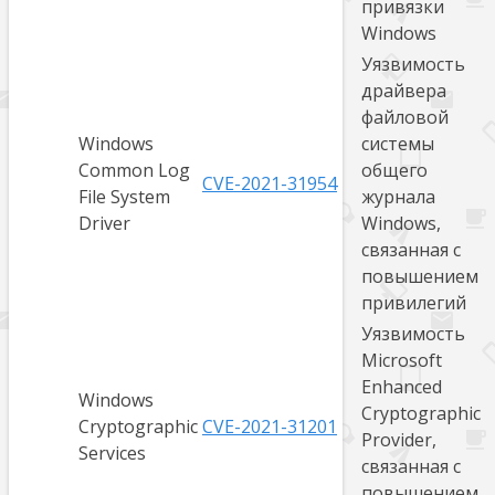
привязки
Windows
Уязвимость
драйвера
файловой
Windows
системы
Common Log
общего
CVE-2021-31954
File System
журнала
Driver
Windows,
связанная с
повышением
привилегий
Уязвимость
Microsoft
Enhanced
Windows
Cryptographic
Cryptographic
CVE-2021-31201
Provider,
Services
связанная с
повышением