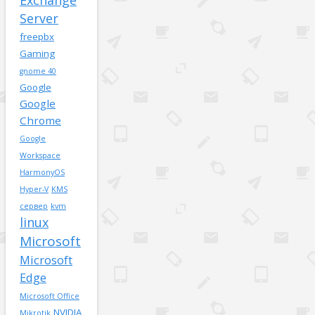
Exchange
Server
freepbx
Gaming
gnome 40
Google
Google
Chrome
Google
Workspace
HarmonyOS
Hyper-V
KMS
сервер
kvm
linux
Microsoft
Microsoft
Edge
Microsoft Office
NVIDIA
Mikrotik