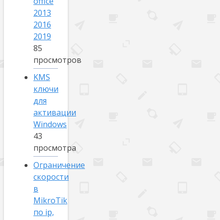
office
2013
2016
2019
85
просмотров
KMS
ключи
для
активации
Windows
43
просмотра
Ограничение
скорости
в
MikroTik
по ip,