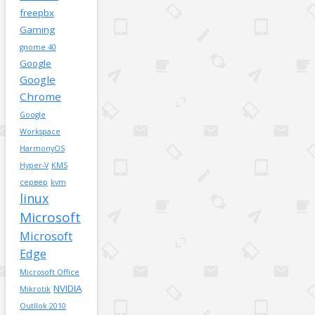
freepbx
Gaming
gnome 40
Google
Google
Chrome
Google
Workspace
HarmonyOS
Hyper-V
KMS
сервер
kvm
linux
Microsoft
Microsoft
Edge
Microsoft Office
NVIDIA
Mikrotik
Outllok 2010