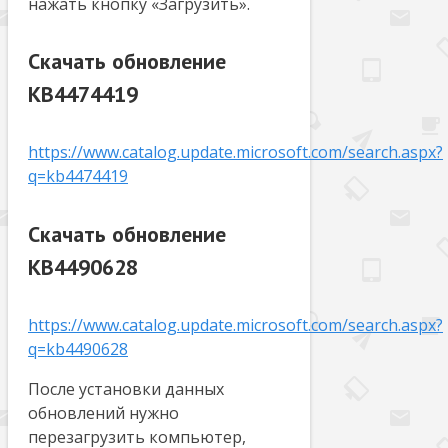
нажать кнопку «Загрузить».
Скачать обновление
KB4474419
https://www.catalog.update.microsoft.com/search.aspx?
q=kb4474419
Скачать обновление
KB4490628
https://www.catalog.update.microsoft.com/search.aspx?
q=kb4490628
После установки данных
обновлений нужно
перезагрузить компьютер,