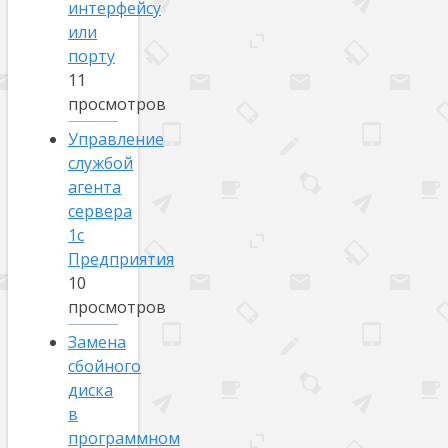
интерфейсу
или
порту
11
просмотров
Управление
службой
агента
сервера
1с
Предприятия
10
просмотров
Замена
сбойного
диска
в
программном