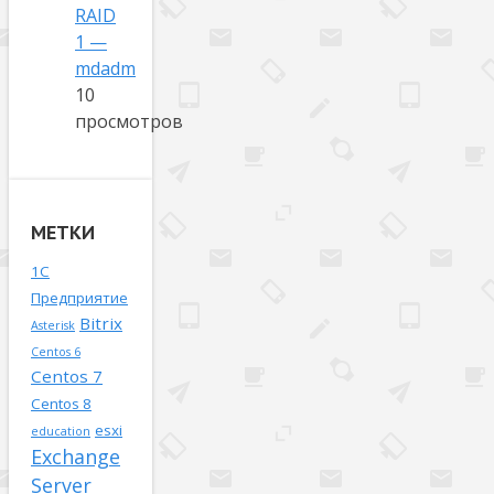
RAID
1 —
mdadm
10
просмотров
МЕТКИ
1С
Предприятие
Bitrix
Asterisk
Centos 6
Centos 7
Centos 8
esxi
education
Exchange
Server