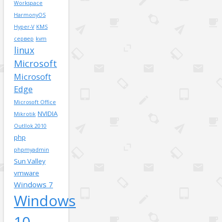
Workspace
HarmonyOS
Hyper-V
KMS
сервер
kvm
linux
Microsoft
Microsoft
Edge
Microsoft Office
NVIDIA
Mikrotik
Outllok 2010
php
phpmyadmin
Sun Valley
vmware
Windows 7
Windows