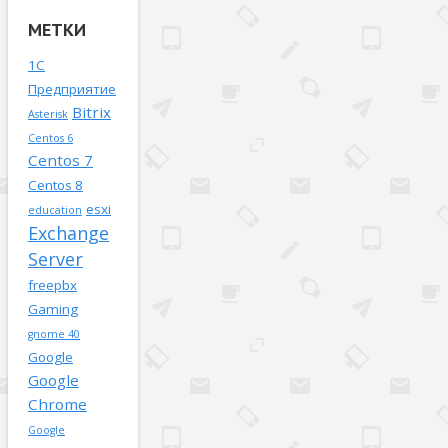
МЕТКИ
1С
Предприятие
Bitrix
Asterisk
Centos 6
Centos 7
Centos 8
esxi
education
Exchange
Server
freepbx
Gaming
gnome 40
Google
Google
Chrome
Google