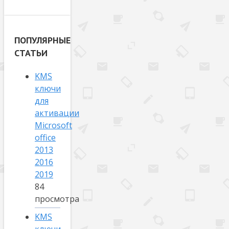
ПОПУЛЯРНЫЕ
СТАТЬИ
KMS
ключи
для
активации
Microsoft
office
2013
2016
2019
84
просмотра
KMS